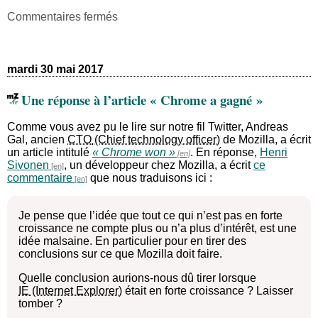
sur
Commentaires fermés
Belle
réaction
à
la
mardi 30 mai 2017
sortie
de
Une réponse à l’article « Chrome a gagné »
Firefox
Quantum
Comme vous avez pu le lire sur notre fil Twitter, Andreas
Gal, ancien
CTO
de Mozilla, a écrit
un article intitulé
« Chrome won »
. En réponse,
Henri
Sivonen
, un développeur chez Mozilla, a écrit
ce
commentaire
que nous traduisons ici :
Je pense que l’idée que tout ce qui n’est pas en forte
croissance ne compte plus ou n’a plus d’intérêt, est une
idée malsaine. En particulier pour en tirer des
conclusions sur ce que Mozilla doit faire.
Quelle conclusion aurions-nous dû tirer lorsque
IE
était en forte croissance ? Laisser
tomber ?