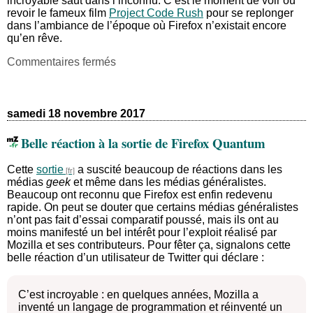
incroyable saut dans l’inconnu. C’est le moment de voir ou
revoir le fameux film
Project Code Rush
pour se replonger
dans l’ambiance de l’époque où Firefox n’existait encore
qu’en rêve.
sur
Commentaires fermés
Il
y
a
20
samedi 18 novembre 2017
ans,
Netscape
Belle réaction à la sortie de Firefox Quantum
libérait
son
Cette
sortie
a suscité beaucoup de réactions dans les
code
médias
geek
et même dans les médias généralistes.
source
Beaucoup ont reconnu que Firefox est enfin redevenu
rapide. On peut se douter que certains médias généralistes
n’ont pas fait d’essai comparatif poussé, mais ils ont au
moins manifesté un bel intérêt pour l’exploit réalisé par
Mozilla et ses contributeurs. Pour fêter ça, signalons cette
belle réaction d’un utilisateur de Twitter qui déclare :
C’est incroyable : en quelques années, Mozilla a
inventé un langage de programmation et réinventé un