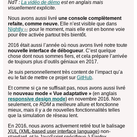
NdT :
La vidéo de démo
est en anglais mais
visuellement explicite.
Nous avons aussi livré
une console complètement
refaite, comme neuve.
Elle n’est visible que dans
Nightly
pour le moment, mais elle est en bonne voie
pour être activée partout très bientôt.
2016 était aussi l’année où nous avons livré notre toute
nouvelle interface de débogueur
. C’est quelque
chose dont nous sommes fiers, et cela prépare l’arrivée
de toujours plus d’outils géniaux en 2017.
Je suis personnellement très content de l’impact qu’a
eu le fait de mettre ce projet sur
GitHub
.
Et comme si ça ne suffisait pas, nous avons aussi livré
le
nouveau mode « Vue adaptative »
(en anglais
responsive design mode
) en novembre 2016. Non
seulement, ce
RDM
a meilleure allure et fonctionne
mieux, mais il y a de nouvelles fonctionnalités telles
que la simulation de réseau lent.
En 2016, nous avons activement retiré tout le balisage
XUL
non-
standard, et le JavaScript spécifique à Firefox.