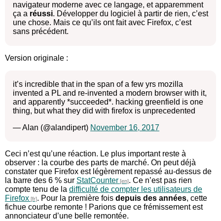
navigateur moderne avec ce langage, et apparemment
ça a
réussi
. Développer du logiciel à partir de rien, c’est
une chose. Mais ce qu’ils ont fait avec Firefox, c’est
sans précédent.
Version originale :
it’s incredible that in the span of a few yrs mozilla
invented a PL and re-invented a modern browser with it,
and apparently *succeeded*. hacking greenfield is one
thing, but what they did with firefox is unprecedented
— Alan (@alandipert)
November 16, 2017
Ceci n’est qu’une réaction. Le plus important reste à
observer : la courbe des parts de marché. On peut déjà
constater que Firefox est légèrement repassé au-dessus de
la barre des 6 % sur
StatCounter
. Ce n’est pas rien
compte tenu de la
difficulté de compter les utilisateurs de
Firefox
. Pour la première fois
depuis des années
, cette
fichue courbe remonte ! Parions que ce frémissement est
annonciateur d’une belle remontée.