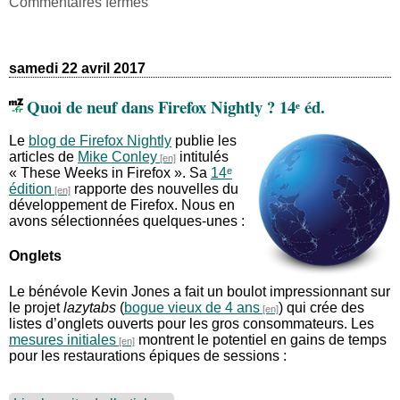
sur
Commentaires fermés
Quoi
de
neuf
dans
samedi 22 avril 2017
Firefox
Nightly
Quoi de neuf dans Firefox Nightly ? 14ᵉ éd.
?
15ᵉ
Le
blog de Firefox Nightly
publie les
éd.
articles de
Mike Conley
intitulés
« These Weeks in Firefox ». Sa
14ᵉ
édition
rapporte des nouvelles du
développement de Firefox. Nous en
avons sélectionnées quelques-unes :
Onglets
Le bénévole Kevin Jones a fait un boulot impressionnant sur
le projet
lazytabs
(
bogue vieux de 4 ans
) qui crée des
listes d’onglets ouverts pour les gros consommateurs. Les
mesures initiales
montrent le potentiel en gains de temps
pour les restaurations épiques de sessions :