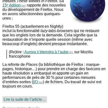
intitulés
These Weeks in Firefox
. Sa
15ᵉ édition
rapporte des nouvelles
du développement de Firefox. Nous
en avons sélectionnées quelques-
unes :
Firefox 55 (actuellement en Nightly)
inclut la fonctionnalité
lazy-tabs-browsers
qui ne restaure
que les onglets lors de la demande. Cela signifie que la
restauration de n’importe quelle session (même avec
beaucoup d’onglets) devient presque instantanée.
(Re)lire :
Aurora s’éteindra à l’aube
, sur Mozilla
francophone
La refonte de
Places
(la bibliothèque de Firefox : marque-
pages, historique…) pour prendre en charge des favicons en
haute résolution a embarqué et apporte un gain en
performances de près de 30 % pour certaines mesures
d’entrées-sorties (
I/O
) de fichiers. Du travail de suivi est
toujours en cours.
Lire la suite de l’article…