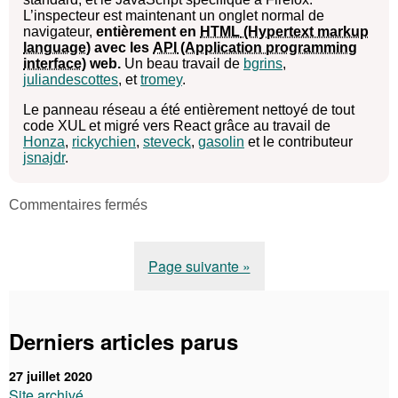
L’inspecteur est maintenant un onglet normal de
navigateur,
entièrement en
HTML
avec les
API
web.
Un beau travail de
bgrins
,
juliandescottes
, et
tromey
.
Le panneau réseau a été entièrement nettoyé de tout
code XUL et migré vers React grâce au travail de
Honza
,
rickychien
,
steveck
,
gasolin
et le contributeur
jsnajdr
.
sur
Commentaires fermés
Firefox
Devtools
:
Page suivante »
ce
que
vous
devez
savoir
Derniers articles parus
27 juillet 2020
Site archivé