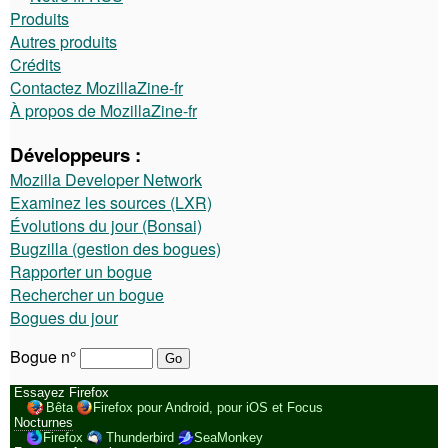
Produits
Autres produits
Crédits
Contactez MozillaZine-fr
À propos de MozillaZine-fr
Développeurs :
Mozilla Developer Network
Examinez les sources (LXR)
Évolutions du jour (Bonsai)
Bugzilla (gestion des bogues)
Rapporter un bogue
Rechercher un bogue
Bogues du jour
Bogue n°
Essayez Firefox
Bêta
Firefox pour Android, pour iOS et Focus
Nocturnes
Firefox
Thunderbird
SeaMonkey