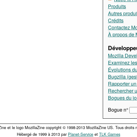
Produits
Autres produi
Crédits
Contactez Moz
À propos de M
Développeu
Mozilla Deve
Examinez les
Évolutions du
Bugzilla (ges
Rapporter un
Rechercher 
Bogues du jo
Bogue n°
Zine et le logo MozillaZine copyright © 1998-2013 MozillaZine US. Tous droits r
Hébergé de 1999 à 2013 par
Planet-Service
et
TLK Games