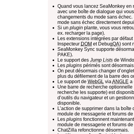
Quand vous lancez SeaMonkey en m
avec une boîte de dialogue qui vous
changements du mode sans échec. E
mode sans échec directement depui
Si un
plugin
plante, vous vous retro
ex. recharger la page).
Les extensions intégrées par défaut
Inspecteur
DOM
et Debug
QA
) sont 
SeaMonkey Sync supporte désormais l
PAKE).
Le support des
Jump Lists
de Window
Les
plugins
périmés sont désormais 
On peut désormais changer d’onglet e
plus du défilement de la barre des o
Le support de
WebGL
via
ANGLE
a 
Une barre de recherche optionnelle 
recherche les supporte) est disponib
d’outils du navigateur et un gestio
disponible.
L’action de supprimer dans la boîte
module de messagerie et forums de d
Les
plugins
fonctionnent maintenant 
module de messagerie et forums de 
ChatZilla refonctionne désormais.