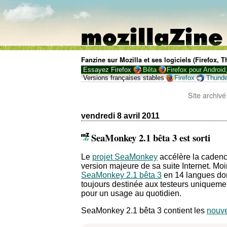
Fanzine sur Mozilla et ses logiciels (Firefox,
Essayez Firefox
Bêta
Firefox pour Android
Versions françaises stables
Firefox
Thunde
Site archivé
vendredi 8 avril 2011
SeaMonkey 2.1 bêta 3 est sorti
Le
projet SeaMonkey
accélère la cadenc
version majeure de sa suite Internet. M
SeaMonkey 2.1 bêta 3
en 14 langues dont
toujours destinée aux testeurs uniqueme
pour un usage au quotidien.
SeaMonkey 2.1 bêta 3 contient les
nouve