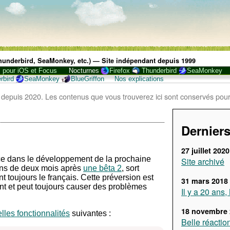
 Thunderbird, SeaMonkey, etc.) — Site indépendant depuis 1999
, pour iOS et Focus
Nocturnes
Firefox
Thunderbird
SeaMonkey
rbird
SeaMonkey
BlueGriffon
Nos explications
 depuis 2020. Les contenus que vous trouverez ici sont conservés pour
Derniers
27 juillet 2020
e dans le développement de la prochaine
Site archivé
oins de deux mois après
une bêta 2
, sort
 toujours le français. Cette préversion est
31 mars 2018
nt et peut toujours causer des problèmes
Il y a 20 ans
18 novembre 
lles fonctionnalités
suivantes :
Belle réactio