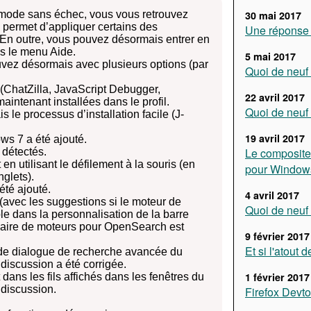
ode sans échec, vous vous retrouvez
30 mai 2017
 permet d’appliquer certains des
Une réponse 
n outre, vous pouvez désormais entrer en
s le menu Aide.
5 mai 2017
uvez désormais avec plusieurs options (par
Quoi de neuf 
 (ChatZilla, JavaScript Debugger,
22 avril 2017
maintenant installées dans le profil.
Quoi de neuf 
e processus d’installation facile (J-
19 avril 2017
s 7 a été ajouté.
Le composite
détectés.
n utilisant le défilement à la souris (en
pour Window
nglets).
été ajouté.
4 avril 2017
(avec les suggestions si le moteur de
Quoi de neuf 
le dans la personnalisation de la barre
nnaire de moteurs pour OpenSearch est
9 février 2017
Et si l'atout d
 de dialogue de recherche avancée du
iscussion a été corrigée.
1 février 2017
dans les fils affichés dans les fenêtres du
discussion.
Firefox Devto