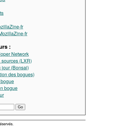
ts
illaZine-fr
ozillaZine-fr
rs :
loper Network
 sources (LXR)
 jour (Bonsai)
tion des bogues)
 bogue
un bogue
ur
éservés.