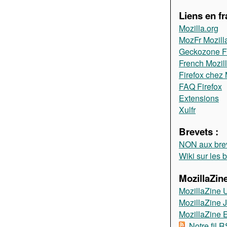
Liens en fr
Mozilla.org
MozFr Mozill
Geckozone 
French Mozil
Firefox chez 
FAQ Firefox
Extensions
Xulfr
Brevets :
NON aux brev
Wiki sur les 
MozillaZine
MozillaZine 
MozillaZine 
MozillaZine
Notre fil 