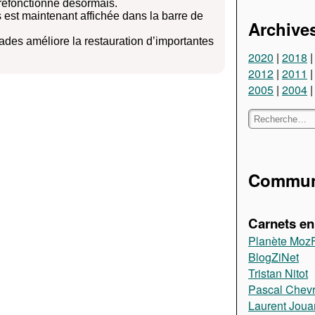
efonctionne désormais.
est maintenant affichée dans la barre de
Archive
ades améliore la restauration d’importantes
2020
2018
2012
2011
2005
2004
Communa
Carnets en 
Planète Moz
BlogZiNet
Tristan Nitot
Pascal Chevr
Laurent Jou