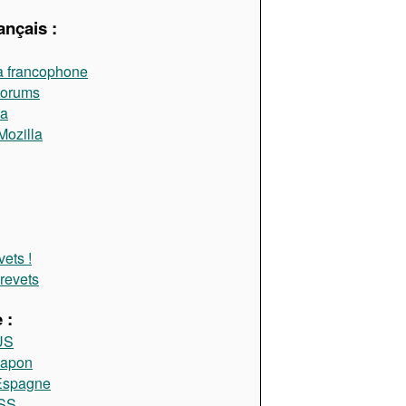
ançais :
a francophone
Forums
la
Mozilla
ets !
brevets
 :
US
Japon
 Espagne
RSS