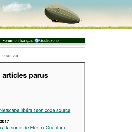
Forum en français
Geckozone
 le souvenir.
 articles parus
, Netscape libérait son code source
2017
n à la sortie de Firefox Quantum