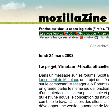
Fanzine sur Mozilla et ses logiciels (Firefox,
Essayez Firefox
Bêta
Firefox pour Android
Versions françaises stables
Firefox
Thunde
Site archivé
lundi 24 mars 2003
Le projet Minotaur Mozilla officiell
Dans un message sur les forums, Scott
lancement de Minotaur
, un projet de cr
sur le composant Messagerie & Forums d
en grande partie le même jeu de fonction
d’une interface utilisateur plus simple 
qui est une nouvelle conception du naviga
combine le travail à la fois des efforts fai
développer une version autonome de Me