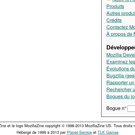
Produits
Autres produi
Crédits
Contactez Moz
À propos de M
Développeu
Mozilla Deve
Examinez les
Évolutions du
Bugzilla (ges
Rapporter un
Rechercher 
Bogues du jo
Bogue n°
Zine et le logo MozillaZine copyright © 1998-2013 MozillaZine US. Tous droits r
Hébergé de 1999 à 2013 par
Planet-Service
et
TLK Games