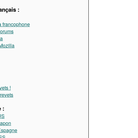
ançais :
a francophone
Forums
la
Mozilla
ets !
brevets
 :
US
Japon
 Espagne
RSS