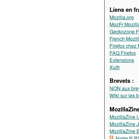
Liens en fr
Mozilla.org
MozFr Mozill
Geckozone 
French Mozil
Firefox chez 
FAQ Firefox
Extensions
Xulfr
Brevets :
NON aux brev
Wiki sur les 
MozillaZine
MozillaZine 
MozillaZine 
MozillaZine
Notre fil 