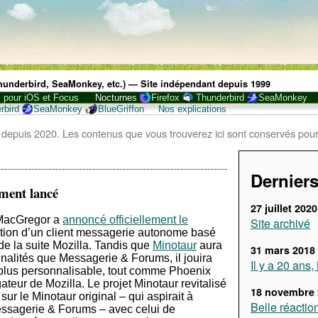
 Thunderbird, SeaMonkey, etc.) — Site indépendant depuis 1999
, pour iOS et Focus
Nocturnes
Firefox
Thunderbird
SeaMonkey
rbird
SeaMonkey
BlueGriffon
Nos explications
 depuis 2020. Les contenus que vous trouverez ici sont conservés pour
Derniers
ement lancé
27 juillet 2020
 MacGregor a
annoncé officiellement le
Site archivé
éation d’un client messagerie autonome basé
e la suite Mozilla. Tandis que
Minotaur
aura
31 mars 2018
nalités que Messagerie & Forums, il jouira
Il y a 20 ans
et plus personnalisable, tout comme Phoenix
teur de Mozilla. Le projet Minotaur revitalisé
18 novembre 
t sur le Minotaur original – qui aspirait à
Belle réactio
ssagerie & Forums – avec celui de