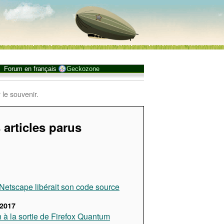
Forum en français
Geckozone
 le souvenir.
 articles parus
, Netscape libérait son code source
2017
n à la sortie de Firefox Quantum