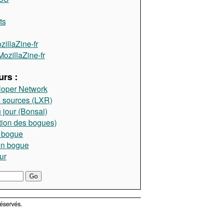
ts
illaZine-fr
ozillaZine-fr
rs :
loper Network
 sources (LXR)
 jour (Bonsai)
tion des bogues)
 bogue
un bogue
ur
éservés.