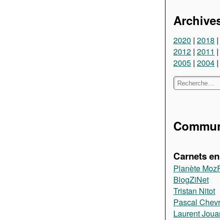
Archive
2020
2018
2012
2011
2005
2004
Communa
Carnets en 
Planète Moz
BlogZiNet
Tristan Nitot
Pascal Chevr
Laurent Jou