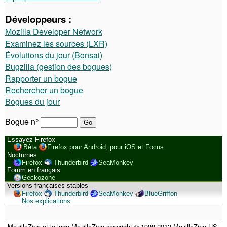
Développeurs :
Mozilla Developer Network
Examinez les sources (LXR)
Évolutions du jour (Bonsai)
Bugzilla (gestion des bogues)
Rapporter un bogue
Rechercher un bogue
Bogues du jour
Bogue n°
Essayez Firefox
Bêta
Firefox pour Android, pour iOS et Focus
Nocturnes
Firefox
Thunderbird
SeaMonkey
Forum en français
Geckozone
Versions françaises stables
Firefox
Thunderbird
SeaMonkey
BlueGriffon
Nos explications
MozillaZine et le logo MozillaZine copyright © 1998-2013 MozillaZine US.