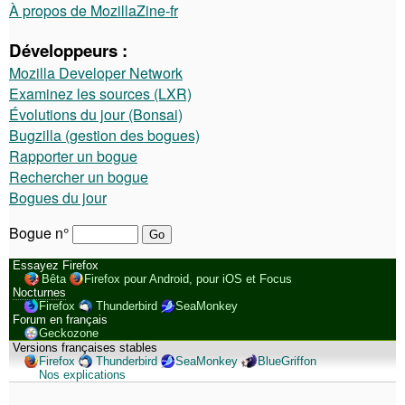
À propos de MozillaZine-fr
Développeurs :
Mozilla Developer Network
Examinez les sources (LXR)
Évolutions du jour (Bonsai)
Bugzilla (gestion des bogues)
Rapporter un bogue
Rechercher un bogue
Bogues du jour
Bogue n°
Essayez Firefox
Bêta
Firefox pour Android, pour iOS et Focus
Nocturnes
Firefox
Thunderbird
SeaMonkey
Forum en français
Geckozone
Versions françaises stables
Firefox
Thunderbird
SeaMonkey
BlueGriffon
Nos explications