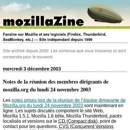
Fanzine sur Mozilla et ses logiciels (Firefox, Thunderbird,
SeaMonkey, etc.) — Site indépendant depuis 1999
Site archivé depuis 2020. Les contenus que vous trouverez ici sont
conservés pour le souvenir.
mercredi 3 décembre 2003
Notes de la réunion des membres dirigeants de
mozilla.org du lundi 24 novembre 2003
Les
notes prises lors de la réunion de l’équipe dirigeante de
Mozilla.org du lundi 24 novembre 2003
sont maintenant en
ligne. Les sujets discutés comportent le site Web,
Mozilla 1.5.1, Mozilla 1.6
bêta
, Mozilla Thunderbird,
packs
localisés et versions sur le
CD
, point de
contact pour les questions,
CVS