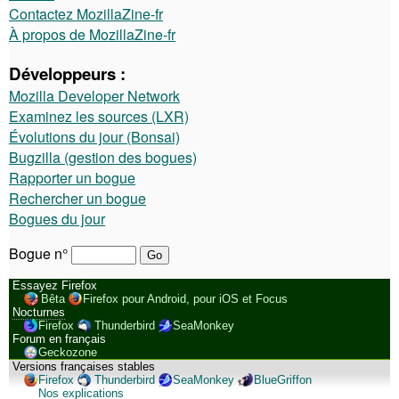
Contactez MozillaZine-fr
À propos de MozillaZine-fr
Développeurs :
Mozilla Developer Network
Examinez les sources (LXR)
Évolutions du jour (Bonsai)
Bugzilla (gestion des bogues)
Rapporter un bogue
Rechercher un bogue
Bogues du jour
Bogue n°
Essayez Firefox
Bêta
Firefox pour Android, pour iOS et Focus
Nocturnes
Firefox
Thunderbird
SeaMonkey
Forum en français
Geckozone
Versions françaises stables
Firefox
Thunderbird
SeaMonkey
BlueGriffon
Nos explications