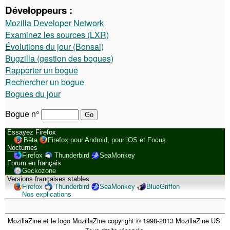
Développeurs :
Mozilla Developer Network
Examinez les sources (LXR)
Évolutions du jour (Bonsai)
Bugzilla (gestion des bogues)
Rapporter un bogue
Rechercher un bogue
Bogues du jour
Bogue n°
Essayez Firefox
Bêta
Firefox pour Android, pour iOS et Focus
Nocturnes
Firefox
Thunderbird
SeaMonkey
Forum en français
Geckozone
Versions françaises stables
Firefox
Thunderbird
SeaMonkey
BlueGriffon
Nos explications
MozillaZine et le logo MozillaZine copyright © 1998-2013 MozillaZine US.