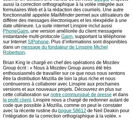
aussi la correction orthographique à la volée intégrée aux
formulaires Web et à la rédaction des courriels. Une autre
fonctionnalité appelée
MailMinder
permet aux utilisateurs de
différer des messages électroniques et les réexpédie à une
date ultérieure. La suite internet Linspire inclut aussi
PhoneGaim
, une version améliorée du client messagerie
instantanée multi-protocole
Gaim
, supportant la téléphonie
sur Internet
SIPphone
. Plus d’informations sont disponibles
dans un
message du fondateur de Linspire Michel
Robertson
.
Brian King le chargé en chef des opérations de Mozdev
Group écrit : « Nous à Mozdev Group avons été très
enthousiasmés de travailler sur ce que nous nous sentons
être la distribution Mozilla de loin la plus riche et nous
continuerons à collaborer avec Linspire aux prochaines
versions et aux nouveaux projets. Découvrez en plus sur
cette collaboration sur
notre communiqué de presse
et dans
le profil client
. Linspire nous a chargé de redonner autant de
code que possible à Mozilla, comme on peut le constater
avec la récente rustine du
bogue 58612
de Neil Deakin pour
l’intégration de la correction orthographique à la volée. »