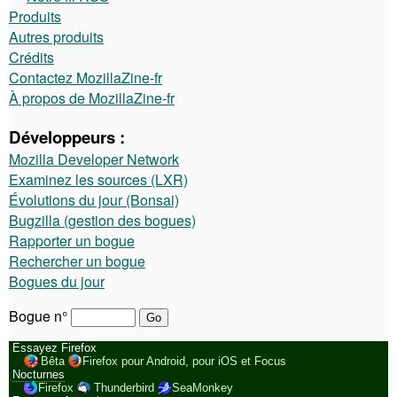
Produits
Autres produits
Crédits
Contactez MozillaZine-fr
À propos de MozillaZine-fr
Développeurs :
Mozilla Developer Network
Examinez les sources (LXR)
Évolutions du jour (Bonsai)
Bugzilla (gestion des bogues)
Rapporter un bogue
Rechercher un bogue
Bogues du jour
Bogue n°
Essayez Firefox
Bêta
Firefox pour Android, pour iOS et Focus
Nocturnes
Firefox
Thunderbird
SeaMonkey