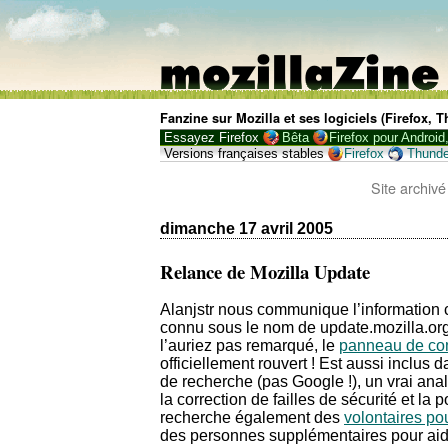
Fanzine sur Mozilla et ses logiciels (Firefox,
Essayez Firefox
Bêta
Firefox pour Android
Versions françaises stables
Firefox
Thunde
Site archivé
dimanche 17 avril 2005
Relance de Mozilla Update
Alanjstr nous communique l’informatio
connu sous le nom de update.mozilla.or
l’auriez pas remarqué, le
panneau de c
officiellement rouvert ! Est aussi inclus
de recherche (pas Google !), un vrai an
la correction de failles de sécurité et la
recherche également des
volontaires po
des personnes supplémentaires pour ai