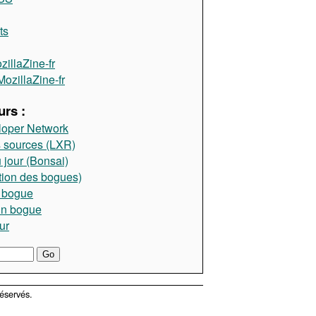
ts
illaZine-fr
ozillaZine-fr
rs :
loper Network
 sources (LXR)
 jour (Bonsai)
tion des bogues)
 bogue
un bogue
ur
éservés.