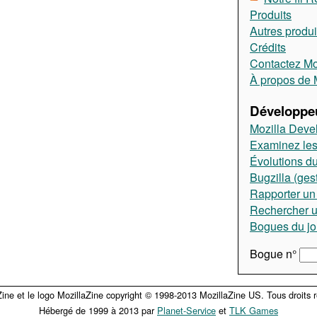
Produits
Autres produi
Crédits
Contactez Moz
À propos de M
Développeu
Mozilla Deve
Examinez les
Évolutions du
Bugzilla (ges
Rapporter un
Rechercher 
Bogues du jo
Bogue n°
Zine et le logo MozillaZine copyright © 1998-2013 MozillaZine US. Tous droits r
Hébergé de 1999 à 2013 par
Planet-Service
et
TLK Games