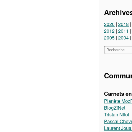
Archive
2020
2018
2012
2011
2005
2004
Communa
Carnets en 
Planète Moz
BlogZiNet
Tristan Nitot
Pascal Chevr
Laurent Jou