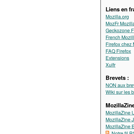
Liens en fr
Mozilla.org
MozFr Mozill
Geckozone 
French Mozil
Firefox chez 
FAQ Firefox
Extensions
Xulfr
Brevets :
NON aux brev
Wiki sur les 
MozillaZine
MozillaZine 
MozillaZine 
MozillaZine
Notre fil 