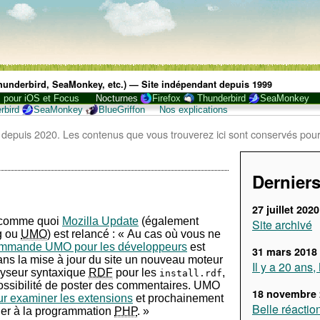
 Thunderbird, SeaMonkey, etc.) — Site indépendant depuis 1999
, pour iOS et Focus
Nocturnes
Firefox
Thunderbird
SeaMonkey
rbird
SeaMonkey
BlueGriffon
Nos explications
 depuis 2020. Les contenus que vous trouverez ici sont conservés pour
Derniers
27 juillet 2020
n comme quoi
Mozilla Update
(également
Site archivé
g ou
UMO
) est relancé : « Au cas où vous ne
ommande
UMO
pour les développeurs
est
31 mars 2018
 dans la mise à jour du site un nouveau moteur
Il y a 20 ans
alyseur syntaxique
RDF
pour les
,
install.rdf
 possibilité de poster des commentaires.
UMO
18 novembre 
ur examiner les extensions
et prochainement
Belle réactio
der à la programmation
PHP
. »