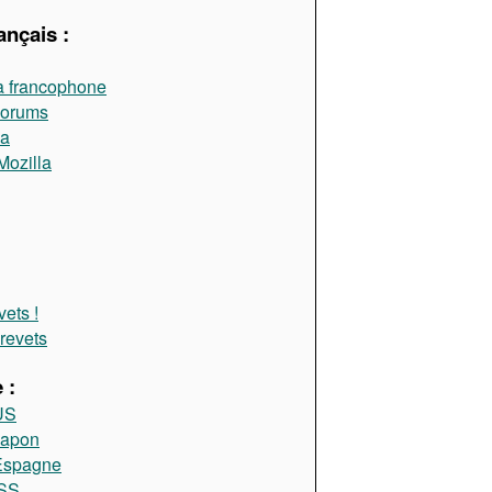
ançais :
a francophone
Forums
la
Mozilla
ets !
brevets
 :
US
Japon
 Espagne
RSS