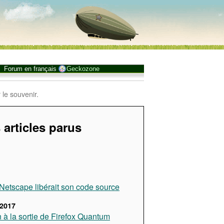
Forum en français
Geckozone
 le souvenir.
 articles parus
, Netscape libérait son code source
2017
n à la sortie de Firefox Quantum