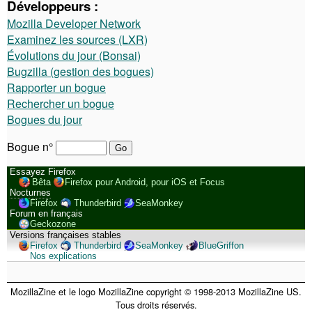
Développeurs :
Mozilla Developer Network
Examinez les sources (LXR)
Évolutions du jour (Bonsai)
Bugzilla (gestion des bogues)
Rapporter un bogue
Rechercher un bogue
Bogues du jour
Bogue n°
Essayez Firefox
Bêta
Firefox pour Android, pour iOS et Focus
Nocturnes
Firefox
Thunderbird
SeaMonkey
Forum en français
Geckozone
Versions françaises stables
Firefox
Thunderbird
SeaMonkey
BlueGriffon
Nos explications
MozillaZine et le logo MozillaZine copyright © 1998-2013 MozillaZine US.
Tous droits réservés.