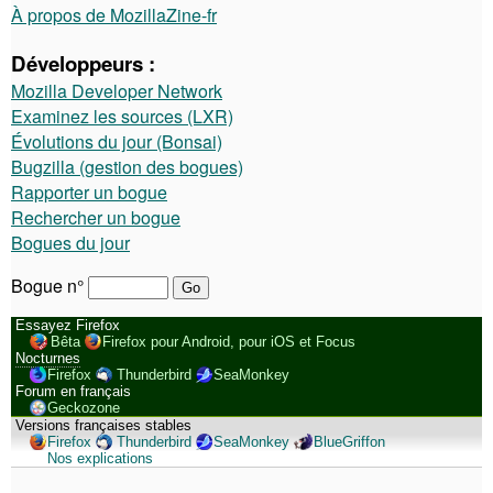
À propos de MozillaZine-fr
Développeurs :
Mozilla Developer Network
Examinez les sources (LXR)
Évolutions du jour (Bonsai)
Bugzilla (gestion des bogues)
Rapporter un bogue
Rechercher un bogue
Bogues du jour
Bogue n°
Essayez Firefox
Bêta
Firefox pour Android, pour iOS et Focus
Nocturnes
Firefox
Thunderbird
SeaMonkey
Forum en français
Geckozone
Versions françaises stables
Firefox
Thunderbird
SeaMonkey
BlueGriffon
Nos explications