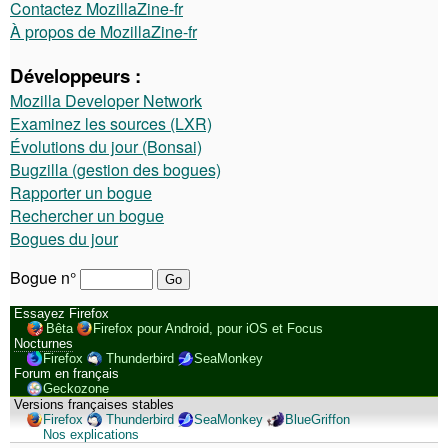
Contactez MozillaZine-fr
À propos de MozillaZine-fr
Développeurs :
Mozilla Developer Network
Examinez les sources (LXR)
Évolutions du jour (Bonsai)
Bugzilla (gestion des bogues)
Rapporter un bogue
Rechercher un bogue
Bogues du jour
Bogue n°
Essayez Firefox
Bêta
Firefox pour Android, pour iOS et Focus
Nocturnes
Firefox
Thunderbird
SeaMonkey
Forum en français
Geckozone
Versions françaises stables
Firefox
Thunderbird
SeaMonkey
BlueGriffon
Nos explications