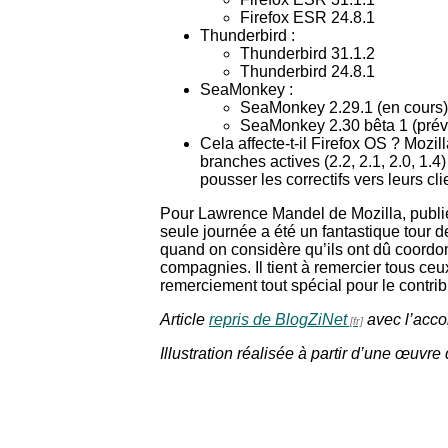
Firefox ESR 24.8.1
Thunderbird :
Thunderbird 31.1.2
Thunderbird 24.8.1
SeaMonkey :
SeaMonkey 2.29.1 (en cours)
SeaMonkey 2.30 bêta 1 (prév
Cela affecte-t-il Firefox OS ? Mozill
branches actives (2.2, 2.1, 2.0, 1.4)
pousser les correctifs vers leurs cli
Pour Lawrence Mandel de Mozilla, publie
seule journée a été un fantastique tour d
quand on considère qu’ils ont dû coordon
compagnies. Il tient à remercier tous ceu
remerciement tout spécial pour le contri
Article
repris de BlogZiNet
avec l’accor
Illustration réalisée à partir d’une œuvre