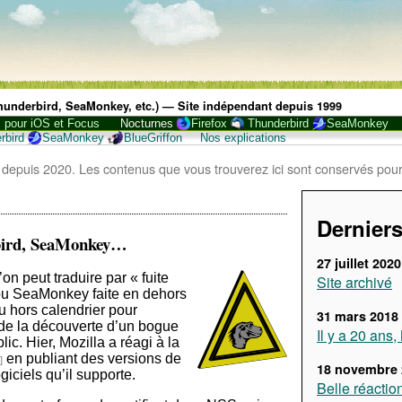
 Thunderbird, SeaMonkey, etc.) — Site indépendant depuis 1999
, pour iOS et Focus
Nocturnes
Firefox
Thunderbird
SeaMonkey
rbird
SeaMonkey
BlueGriffon
Nos explications
 depuis 2020. Les contenus que vous trouverez ici sont conservés pour
Derniers
rbird, SeaMonkey…
27 juillet 2020
on peut traduire par « fuite
Site archivé
 ou SeaMonkey faite en dehors
u hors calendrier pour
31 mars 2018
te de la découverte d’un bogue
Il y a 20 ans
ic. Hier, Mozilla a réagi à la
en publiant des versions de
18 novembre 
giciels qu’il supporte.
Belle réactio