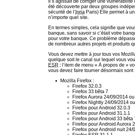
Il s’agissait de corriger une vulnérabilit
été découverte par deux groupes indépe
sécurité de l’
Inria
Paris) Elle permet à un
n’importe quel site.
En termes simples, cela signifie que vous 
banque, sans savoir si c’était votre banq
pour votre banque. Ce problème dépasse 
de nombreux autres projets et produits qui
Vous devez mettre à jour tous vos Mozil
quelque soit le canal sur lequel vous vou
ESR
; l’item de menu « À propos de » vo
vous devez faire tourner désormais sont 
Mozilla Firefox :
Firefox 32.0.3
Firefox 33 bêta 7
Firefox Aurora 24/09/2014 ou
Firefox Nightly 24/09/2014 ou
Firefox pour Android 32.0.3
Firefox pour Android 31.1.1
Firefox pour Android 33 bêta 
Firefox pour Android Aurora 
Firefox pour Android nuit 24/
Firefox ESR 31.1.1