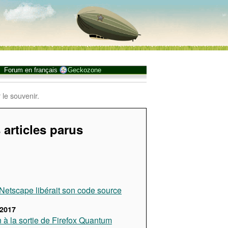
Forum en français
Geckozone
 le souvenir.
 articles parus
, Netscape libérait son code source
2017
n à la sortie de Firefox Quantum