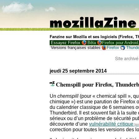
Fanzine sur Mozilla et ses logiciels (Firefox,
Essayez Firefox
Bêta
Firefox pour Android
Versions françaises stables
Firefox
Thunde
Site archivé
jeudi 25 septembre 2014
Chemspill pour Firefox, Thunde
Un
chemspill
(pour « chemical spill », qu’
chimique ») est une parution de Firefox
du calendrier classique de 6 semaines o
Thunderbird. Il est souvent fait à la sui
sérieux ou d’un problème de sécurité publ
découverte d’une
vulnérabilité critique
correction pour toutes les versions des lo