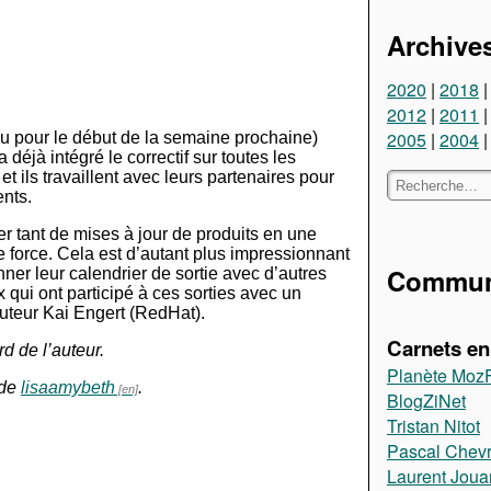
Archive
2020
2018
2012
2011
2005
2004
u pour le début de la semaine prochaine)
a déjà intégré le correctif sur toutes les
 et ils travaillent avec leurs partenaires pour
ents.
r tant de mises à jour de produits en une
e force. Cela est d’autant plus impressionnant
Communa
ner leur calendrier de sortie avec d’autres
x qui ont participé à ces sorties avec un
buteur Kai Engert (RedHat).
Carnets en 
d de l’auteur.
Planète Moz
 de
lisaamybeth
.
BlogZiNet
Tristan Nitot
Pascal Chevr
Laurent Jou