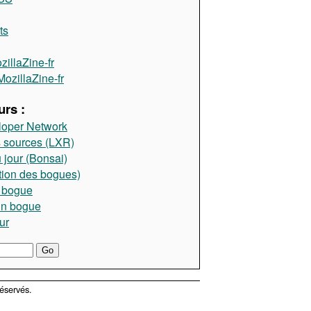
ts
illaZine-fr
ozillaZine-fr
rs :
loper Network
 sources (LXR)
 jour (Bonsai)
tion des bogues)
 bogue
un bogue
ur
éservés.