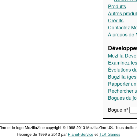
Produits
Autres produi
Crédits
Contactez Moz
À propos de M
Développeu
Mozilla Deve
Examinez les
Évolutions du
Bugzilla (ges
Rapporter un
Rechercher 
Bogues du jo
Bogue n°
Zine et le logo MozillaZine copyright © 1998-2013 MozillaZine US. Tous droits r
Hébergé de 1999 à 2013 par
Planet-Service
et
TLK Games