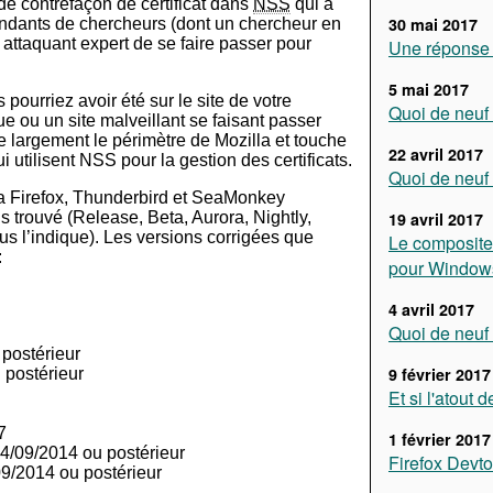
é de contrefaçon de certificat dans
NSS
qui a
30 mai 2017
ndants de chercheurs (dont un chercheur en
 attaquant expert de se faire passer pour
Une réponse 
5 mai 2017
pourriez avoir été sur le site de votre
Quoi de neuf 
ue ou un site malveillant se faisant passer
largement le périmètre de Mozilla et touche
22 avril 2017
 utilisent NSS pour la gestion des certificats.
Quoi de neuf 
la Firefox, Thunderbird et SeaMonkey
s trouvé (Release, Beta, Aurora, Nightly,
19 avril 2017
us l’indique). Les versions corrigées que
Le composite
:
pour Window
4 avril 2017
Quoi de neuf 
 postérieur
9 février 2017
 postérieur
Et si l'atout d
7
1 février 2017
24/09/2014 ou postérieur
Firefox Devto
09/2014 ou postérieur