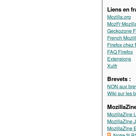
Liens en fr
Mozilla.org
MozFr Mozill
Geckozone 
French Mozil
Firefox chez 
FAQ Firefox
Extensions
Xulfr
Brevets :
NON aux brev
Wiki sur les 
MozillaZine
MozillaZine 
MozillaZine 
MozillaZine
Notre fil 