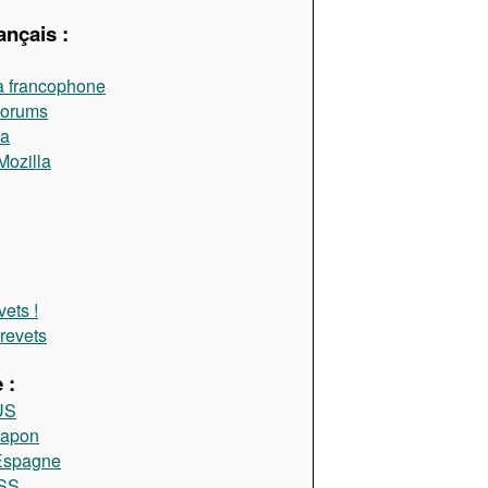
ançais :
a francophone
Forums
la
Mozilla
ets !
brevets
 :
US
Japon
 Espagne
RSS