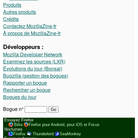
Produits
Autres produits
Crédits
Contactez MozillaZine-fr
À propos de MozillaZine-fr
Développeurs :
Mozilla Developer Network
Examinez les sources (LXR)
Évolutions du jour (Bonsai)
Bugzilla (gestion des bogues)
Rapporter un bogue
Rechercher un bogue
Bogues du jour
Bogue n°
Essayez Firefox
Bêta
Firefox pour Android, pour iOS et Focus
Nocturnes
Firefox
Thunderbird
SeaMonkey