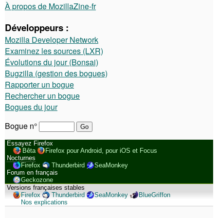
À propos de MozillaZine-fr
Développeurs :
Mozilla Developer Network
Examinez les sources (LXR)
Évolutions du jour (Bonsai)
Bugzilla (gestion des bogues)
Rapporter un bogue
Rechercher un bogue
Bogues du jour
Bogue n°
Essayez Firefox
Bêta
Firefox pour Android, pour iOS et Focus
Nocturnes
Firefox
Thunderbird
SeaMonkey
Forum en français
Geckozone
Versions françaises stables
Firefox
Thunderbird
SeaMonkey
BlueGriffon
Nos explications