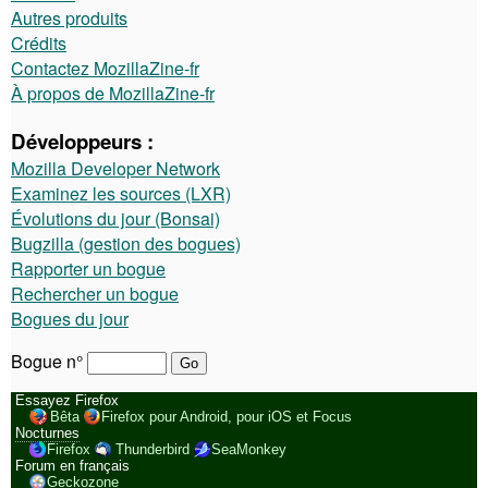
Autres produits
Crédits
Contactez MozillaZine-fr
À propos de MozillaZine-fr
Développeurs :
Mozilla Developer Network
Examinez les sources (LXR)
Évolutions du jour (Bonsai)
Bugzilla (gestion des bogues)
Rapporter un bogue
Rechercher un bogue
Bogues du jour
Bogue n°
Essayez Firefox
Bêta
Firefox pour Android, pour iOS et Focus
Nocturnes
Firefox
Thunderbird
SeaMonkey
Forum en français
Geckozone