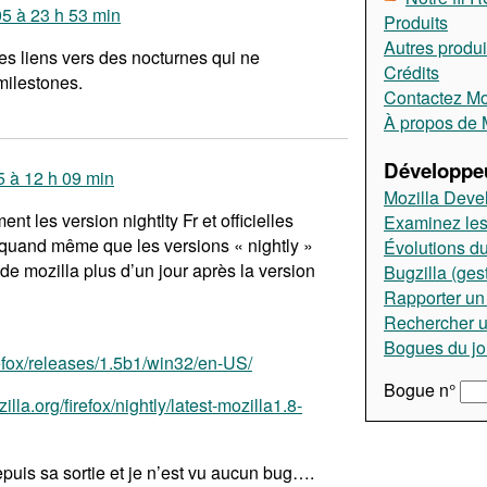
5 à 23 h 53 min
Produits
Autres produi
es liens vers des nocturnes qui ne
Crédits
milestones.
Contactez Moz
À propos de M
Développeu
 à 12 h 09 min
Mozilla Deve
t les version nightlty Fr et officielles
Examinez les
 quand même que les versions « nightly »
Évolutions du
 de mozilla plus d’un jour après la version
Bugzilla (ges
Rapporter un
Rechercher 
Bogues du jo
irefox/releases/1.5b1/win32/en-US/
Bogue n°
illa.org/firefox/nightly/latest-mozilla1.8-
depuis sa sortie et je n’est vu aucun bug….