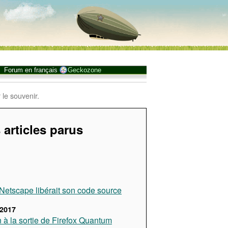
Forum en français
Geckozone
 le souvenir.
 articles parus
, Netscape libérait son code source
2017
n à la sortie de Firefox Quantum