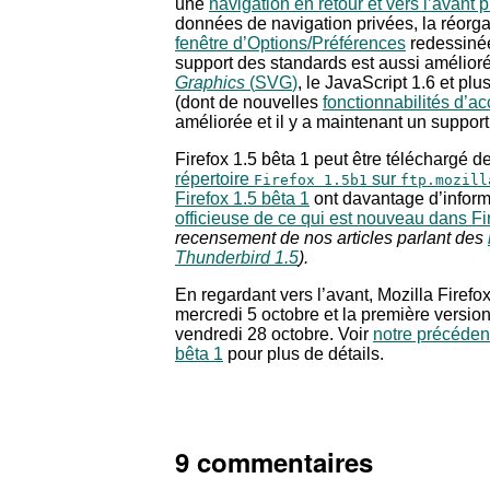
une
navigation en retour et vers l’avant 
données de navigation privées, la réorga
fenêtre d’Options/Préférences
redessinée
support des standards est aussi amélior
Graphics
(
SVG
)
, le JavaScript 1.6 et plu
(dont de nouvelles
fonctionnabilités d’ac
améliorée et il y a maintenant un suppor
Firefox 1.5 bêta 1 peut être téléchargé d
répertoire
sur
Firefox 1.5b1
ftp.mozill
Firefox 1.5 bêta 1
ont davantage d’inform
officieuse de ce qui est nouveau dans Fi
recensement de nos articles parlant des
Thunderbird 1.5
).
En regardant vers l’avant, Mozilla Firefo
mercredi 5 octobre et la première version
vendredi 28 octobre. Voir
notre précédent
bêta 1
pour plus de détails.
9 commentaires