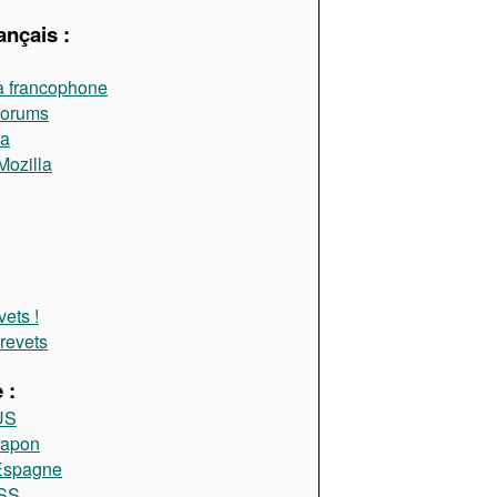
ançais :
a francophone
Forums
la
Mozilla
ets !
brevets
 :
US
Japon
 Espagne
RSS