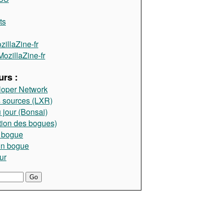
ts
illaZine-fr
ozillaZine-fr
rs :
loper Network
 sources (LXR)
 jour (Bonsai)
tion des bogues)
 bogue
un bogue
ur