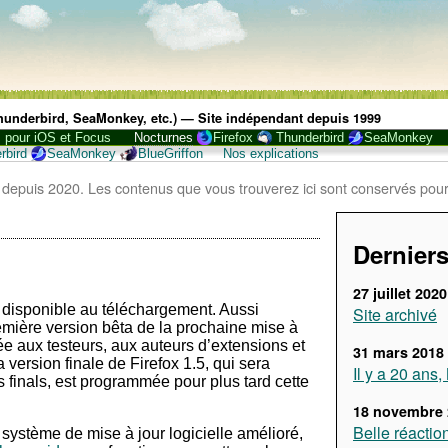
 Thunderbird, SeaMonkey, etc.) — Site indépendant depuis 1999
, pour iOS et Focus
Nocturnes
Firefox
Thunderbird
SeaMonkey
rbird
SeaMonkey
BlueGriffon
Nos explications
 depuis 2020. Les contenus que vous trouverez ici sont conservés pour
Derniers
27 juillet 2020
t disponible au téléchargement. Aussi
Site archivé
remière version bêta de la prochaine mise à
née aux testeurs, aux auteurs d’extensions et
31 mars 2018
ersion finale de Firefox 1.5, qui sera
Il y a 20 ans
 finals, est programmée pour plus tard cette
18 novembre 
Belle réactio
système de mise à jour logicielle amélioré,