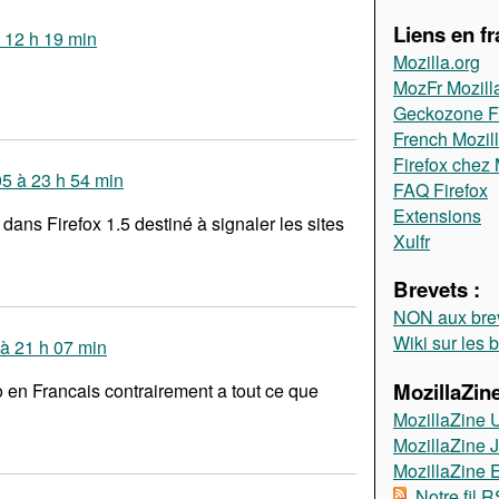
Liens en fr
 12 h 19 min
Mozilla.org
MozFr Mozill
Geckozone 
French Mozil
Firefox chez 
5 à 23 h 54 min
FAQ Firefox
Extensions
 dans Firefox 1.5 destiné à signaler les sites
Xulfr
Brevets :
NON aux brev
Wiki sur les 
à 21 h 07 min
MozillaZine
o en Francais contrairement a tout ce que
MozillaZine 
MozillaZine 
MozillaZine
Notre fil 