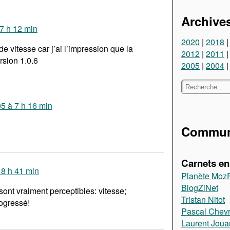
Archive
7 h 12 min
2020
2018
e vitesse car j’ai l’impression que la
2012
2011
rsion 1.0.6
2005
2004
5 à 7 h 16 min
Communa
Carnets en 
 8 h 41 min
Planète Moz
BlogZiNet
sont vraiment perceptibles: vitesse;
Tristan Nitot
rogressé!
Pascal Chevr
Laurent Jou