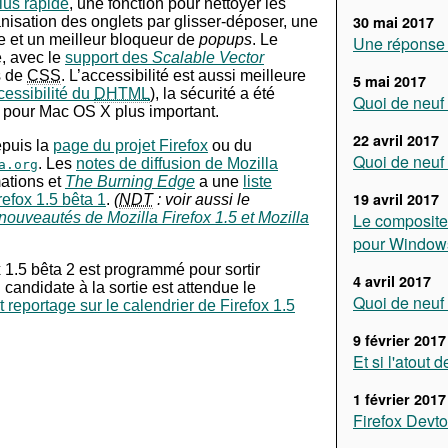
plus rapide
, une fonction pour nettoyer les
30 mai 2017
nisation des onglets par glisser-déposer, une
 et un meilleur bloqueur de
popups
. Le
Une réponse 
é, avec le
support des
Scalable Vector
s de
CSS
. L’accessibilité est aussi meilleure
5 mai 2017
cessibilité du
DHTML
), la sécurité a été
Quoi de neuf 
t pour Mac OS X plus important.
22 avril 2017
epuis la
page du projet Firefox
ou du
Quoi de neuf 
. Les
notes de diffusion de Mozilla
a.org
ations et
The Burning Edge
a une
liste
19 avril 2017
refox 1.5 bêta 1
.
(
NDT
: voir aussi le
nouveautés de Mozilla Firefox 1.5 et Mozilla
Le composite
pour Window
x 1.5 bêta 2 est programmé pour sortir
4 avril 2017
 candidate à la sortie est attendue le
Quoi de neuf 
 reportage sur le calendrier de Firefox 1.5
9 février 2017
Et si l'atout d
1 février 2017
Firefox Devto