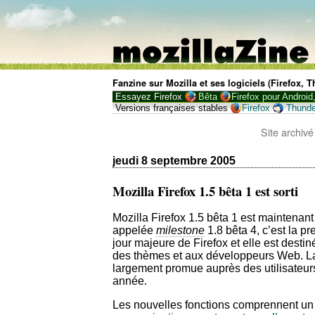
Fanzine sur Mozilla et ses logiciels (Firefox,
Essayez Firefox
Bêta
Firefox pour Android
Versions françaises stables
Firefox
Thunde
Site archivé
jeudi 8 septembre 2005
Mozilla Firefox 1.5 bêta 1 est sorti
Mozilla Firefox 1.5 bêta 1 est maintenan
appelée
milestone
1.8 bêta 4, c’est la p
jour majeure de Firefox et elle est desti
des thèmes et aux développeurs Web. La v
largement promue auprès des utilisateurs
année.
Les nouvelles fonctions comprennent un 